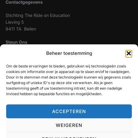
Contactgegevens
Stichting The Ride on Education
Lieving 5
9411 TA Beilen
Steun Ons
Beheer toestemming
The Ride On Education is een ANBI stichting. Wilt u ons
steunen maak dan uw donaties over naar:
Om de beste ervaringen te bieden, gebruiken wij technologieën zoals
cookies om informatie over je apparaat op te slaan en/of te raadplegen.
NL49 TRIO 2024 5833 50
Door in te stemmen met deze technologieën kunnen wij gegevens zoals
surfgedrag of unieke ID's op deze site verwerken. Als je geen
toestemming geeft of uw toestemming intrekt, kan dit een nadelige
ZOEKEN
invloed hebben op bepaalde functies en mogelijkheden.
ZOEKEN
ACCEPTEREN
WEIGEREN
Copyright © 2026 The ride on education