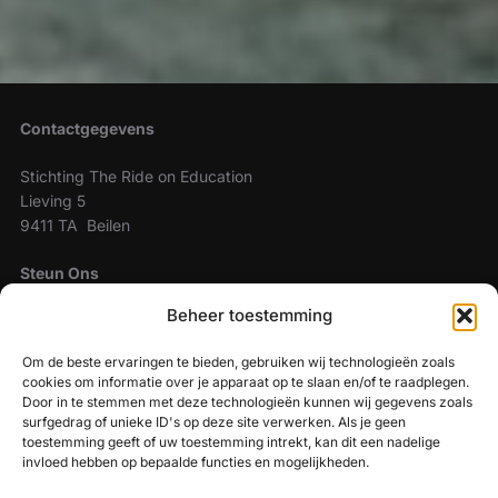
Contactgegevens
Stichting The Ride on Education
Lieving 5
9411 TA Beilen
Steun Ons
Beheer toestemming
The Ride On Education is een ANBI stichting. Wilt u ons
steunen maak dan uw donaties over naar:
Om de beste ervaringen te bieden, gebruiken wij technologieën zoals
cookies om informatie over je apparaat op te slaan en/of te raadplegen.
NL49 TRIO 2024 5833 50
Door in te stemmen met deze technologieën kunnen wij gegevens zoals
surfgedrag of unieke ID's op deze site verwerken. Als je geen
ZOEKEN
toestemming geeft of uw toestemming intrekt, kan dit een nadelige
invloed hebben op bepaalde functies en mogelijkheden.