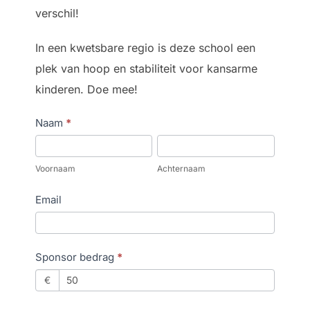
verschil!
In een kwetsbare regio is deze school een
plek van hoop en stabiliteit voor kansarme
kinderen. Doe mee!
D
Naam
*
o
V
A
n
o
c
Voornaam
Achternaam
a
o
h
Email
t
r
t
i
n
e
e
a
r
Sponsor bedrag
*
H
a
n
€
e
m
a
n