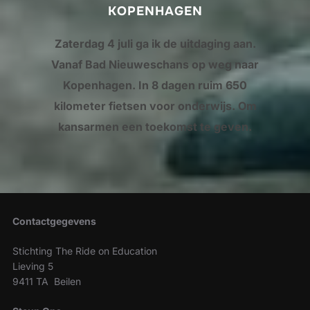
KOPENHAGEN
Zaterdag 4 juli ga ik de uitdaging aan.
Vanaf Bad Nieuweschans op weg naar
Kopenhagen. In 8 dagen ruim 650
kilometer fietsen voor onderwijs. Om
kansarmen een toekomst te geven.
Contactgegevens
Stichting The Ride on Education
Lieving 5
9411 TA Beilen