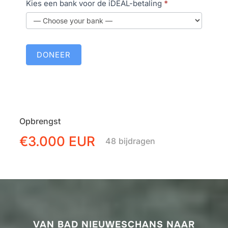
a
Kies een bank voor de iDEAL-betaling
*
d
m
e
r
DONEER
i
c
u
s
Opbrengst
S
e
€3.000 EUR
48
bijdragen
b
e
n
s
VAN BAD NIEUWESCHANS NAAR